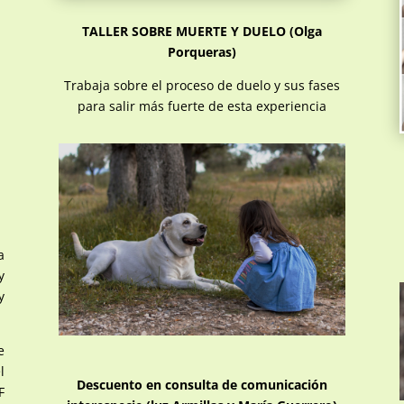
TALLER SOBRE MUERTE Y DUELO (Olga
Porqueras)
Trabaja sobre el proceso de duelo y sus fases
para salir más fuerte de esta experiencia
a
y
y
e
l
Descuento en consulta de comunicación
F