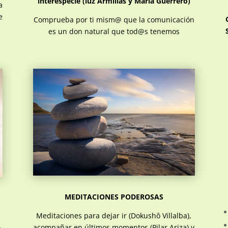
interespecie (luz Armillas y María Guerrero)
a
e
Comprueba por ti mism@ que la comunicación
es un don natural que tod@s tenemos
MEDITACIONES PODEROSAS
Meditaciones para dejar ir (Dokushô Villalba),
acompañar en últimos momentos (Pilar Ariza) y