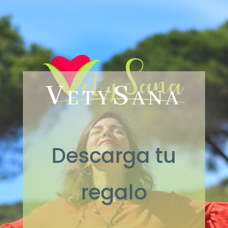
VetySana
Descarga tu
regalo