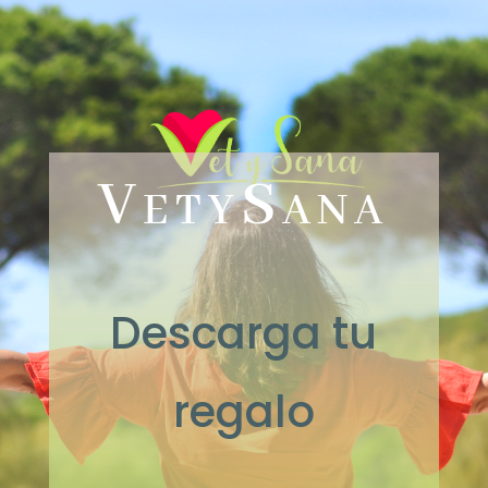
VetySana
Descarga tu
regalo