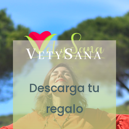
VetySana
Descarga tu
regalo