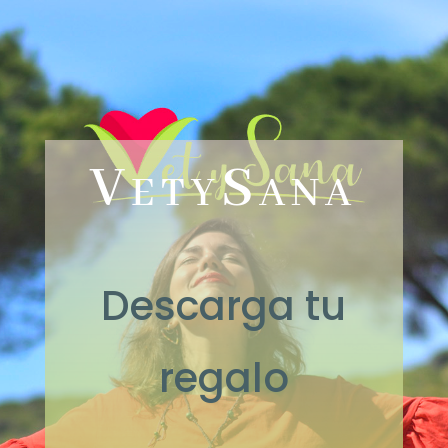
VetySana
Descarga tu
regalo