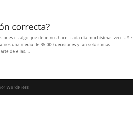
ón correcta?
isiones es algo que debemos hacer cada día muchísimas veces. Se
omamos una media de 35.000 decisiones y tan sólo somos
te de ellas....
 por
WordPress