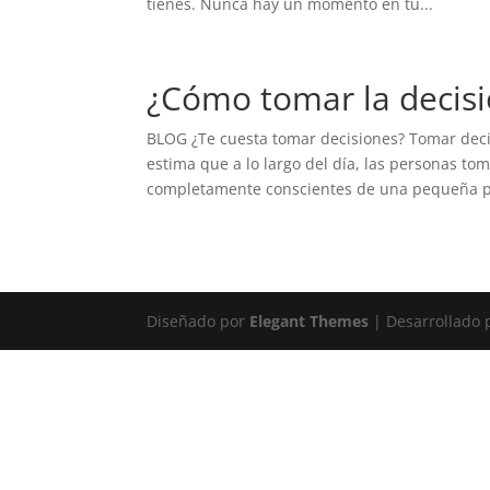
tienes. Nunca hay un momento en tu...
¿Cómo tomar la decisi
BLOG ¿Te cuesta tomar decisiones? Tomar dec
estima que a lo largo del día, las personas t
completamente conscientes de una pequeña par
Diseñado por
Elegant Themes
| Desarrollado