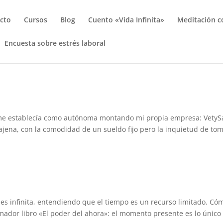
cto
Cursos
Blog
Cuento «Vida Infinita»
Meditación c
Encuesta sobre estrés laboral
 me establecía como autónoma montando mi propia empresa: VetyS
jena, con la comodidad de un sueldo fijo pero la inquietud de to
 es infinita, entendiendo que el tiempo es un recurso limitado. Có
rmador libro «El poder del ahora»: el momento presente es lo único