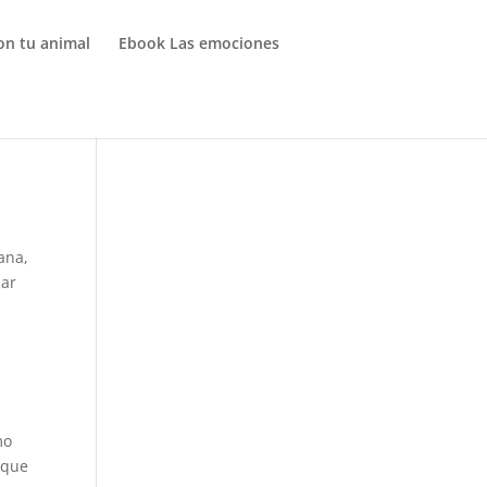
on tu animal
Ebook Las emociones
ana,
mar
mo
 que